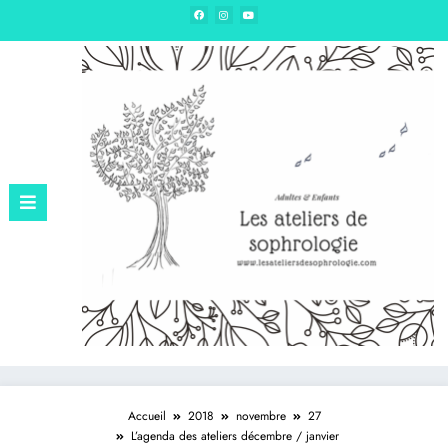
Edition – Sophrologie & hypnose
Accueil
2018
novembre
27
L’agenda des ateliers décembre / janvier