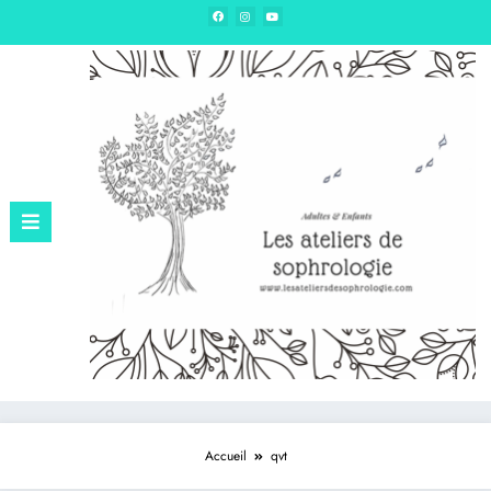
Edition – Sophrologie & hypnose
Accueil
qvt