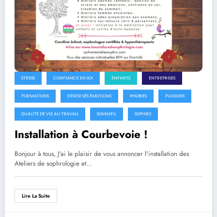
STRESS
CONFIANCE EN SOI
ENFANTS
ENTREPRISES
FORMATIONS
GÉRER SES ÉMOTIONS
PHOBIES
PULSIONS
QUALITÉ DE VIE AU TRAVAIL
SOMMEIL
SOPHRO
Installation à Courbevoie !
Bonjour à tous, J'ai le plaisir de vous annoncer l'installation des
Ateliers de sophrologie et…
Lire La Suite