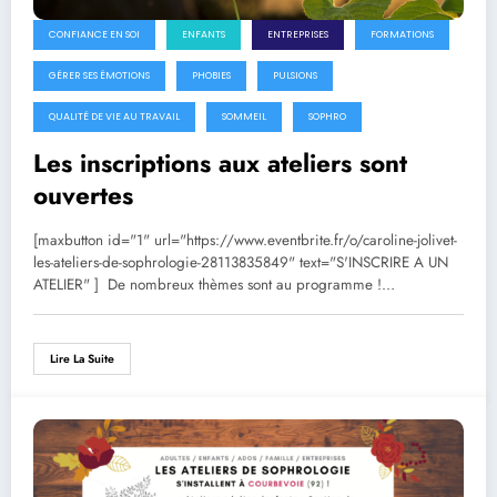
CONFIANCE EN SOI
ENFANTS
ENTREPRISES
FORMATIONS
GÉRER SES ÉMOTIONS
PHOBIES
PULSIONS
QUALITÉ DE VIE AU TRAVAIL
SOMMEIL
SOPHRO
Les inscriptions aux ateliers sont
ouvertes
[maxbutton id="1" url="https://www.eventbrite.fr/o/caroline-jolivet-
les-ateliers-de-sophrologie-28113835849" text="S'INSCRIRE A UN
ATELIER" ] De nombreux thèmes sont au programme !…
Lire La Suite