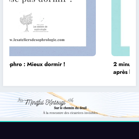
2 minutes sophro KIDS : Détente express
après l’école